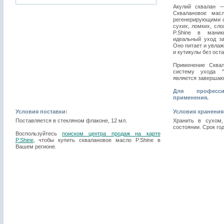
Акулий сквалан 
Сквалановое мас
регенерирующими с
сухих, ломких, сл
P.Shine в маник
идеальный уход за
Оно питает и увлажн
и кутикулы без оста
Применение Сквал
систему ухода "Я
является завершаю
Для професс
применения.
Условия поставки:
Условия хранения
Поставляется в стекляном флаконе, 12 мл.
Хранить в сухом,
состоянии. Срок год
Воспользуйтесь
поиском центра продаж на карте
P.Shine
, чтобы купить сквалановое масло P.Shine в
Вашем регионе.