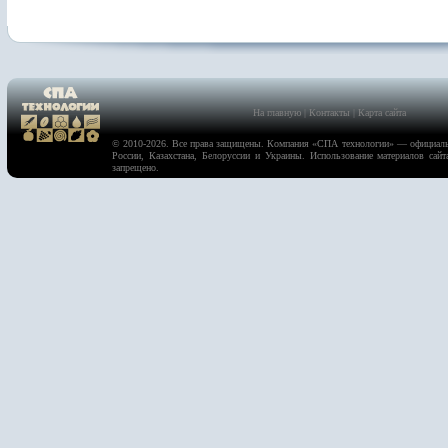
На главную
|
Контакты
|
Карта сайта
© 2010-2026. Все права защищены. Компания «
СПА технологии
» — официаль
России, Казахстана, Белоруссии и Украины. Использование материалов сайт
запрещено.