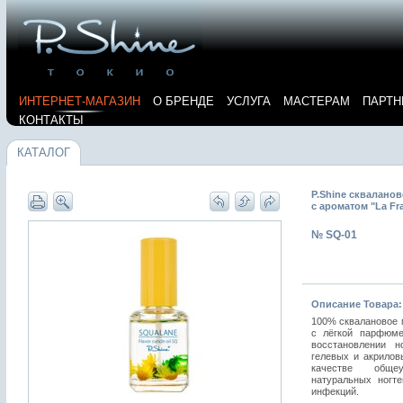
ИНТЕРНЕТ-МАГАЗИН
О БРЕНДЕ
УСЛУГА
МАСТЕРАМ
ПАРТН
КОНТАКТЫ
КАТАЛОГ
P.Shine сквалано
с ароматом "La Fr
№ SQ-01
Описание Товара:
100% сквалановое 
с лёгкой парфюме
восстановлении н
гелевых и акрилов
качестве обще
натуральных ногт
инфекций.