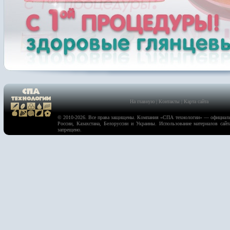
На главную
|
Контакты
|
Карта сайта
© 2010-2026. Все права защищены. Компания «
СПА технологии
» — официаль
России, Казахстана, Белоруссии и Украины. Использование материалов сайт
запрещено.