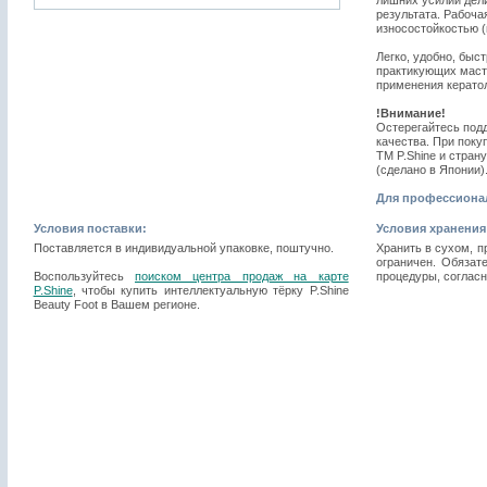
лишних усилий дел
результата. Рабоча
износостойкостью (
Легко, удобно, быс
практикующих масте
применения кератол
!Внимание!
Остерегайтесь подд
качества. При поку
TM P.Shine и стран
(сделано в Японии)
Для профессиона
Условия поставки:
Условия хранения
Поставляется в индивидуальной упаковке, поштучно.
Хранить в сухом, п
ограничен. Обязат
Воспользуйтесь
поиском центра продаж на карте
процедуры, соглас
P.Shine
, чтобы купить интеллектуальную тёрку P.Shine
Beauty Foot в Вашем регионе.