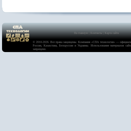
На главную
|
Контакты
|
Карта сайта
© 2010-2026. Все права защищены. Компания «
СПА технологии
» — официаль
России, Казахстана, Белоруссии и Украины. Использование материалов сайт
запрещено.