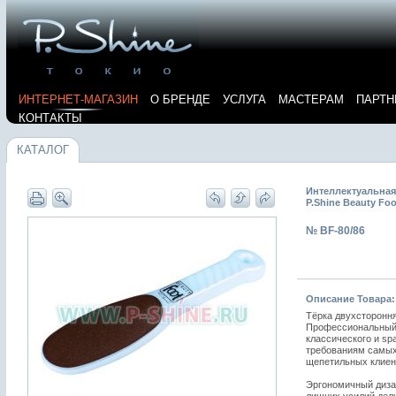
ИНТЕРНЕТ-МАГАЗИН
О БРЕНДЕ
УСЛУГА
МАСТЕРАМ
ПАРТН
КОНТАКТЫ
КАТАЛОГ
Интеллектуальная
P.Shine Beauty Foo
№ BF-80/86
Описание Товара:
Тёрка двухстороння
Профессиональный 
классического и sp
требованиям самых
щепетильных клиен
Эргономичный дизай