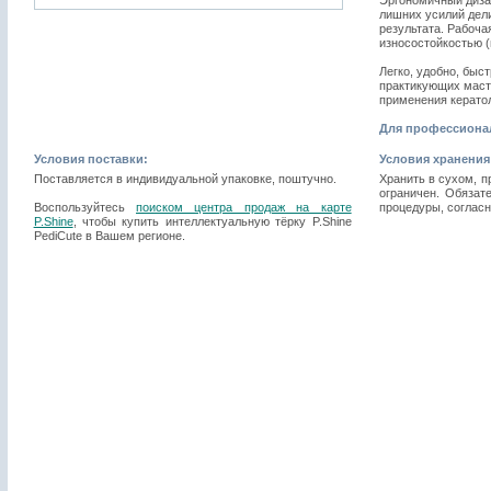
Эргономичный дизай
лишних усилий дел
результата. Рабоча
износостойкостью (
Легко, удобно, быс
практикующих масте
применения кератол
Для профессиона
Условия поставки:
Условия хранения
Поставляется в индивидуальной упаковке, поштучно.
Хранить в сухом, п
ограничен. Обязат
Воспользуйтесь
поиском центра продаж на карте
процедуры, соглас
P.Shine
, чтобы купить интеллектуальную тёрку P.Shine
PediCute в Вашем регионе.