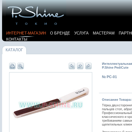
ИНТЕРНЕТ-МАГАЗИН
О БРЕНДЕ
УСЛУГА
МАСТЕРАМ
ПАРТН
КОНТАКТЫ
КАТАЛОГ
Интеллектуальная
P.Shine PediCute
№ PC-01
Описание Товара:
Тёрка двухстороння
пальцев стоп, абраз
Профессиональный 
классического и sp
требованиям самых
щепетильных клиен