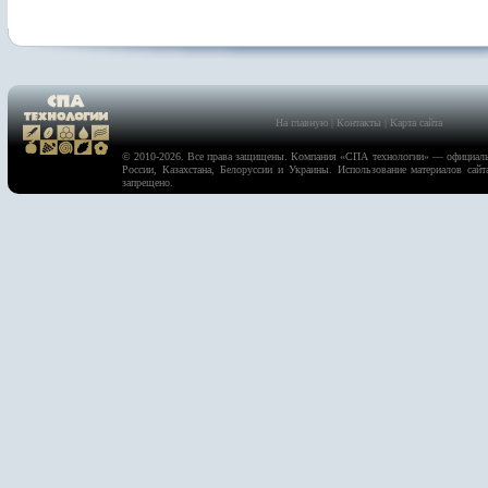
На главную
|
Контакты
|
Карта сайта
© 2010-2026. Все права защищены. Компания «
СПА технологии
» — официаль
России, Казахстана, Белоруссии и Украины. Использование материалов сайт
запрещено.